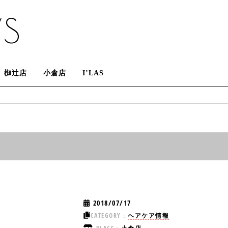
S
椥辻店
小倉店
I’LAS
2018/07/17
CATEGORY：
ヘアケア情報